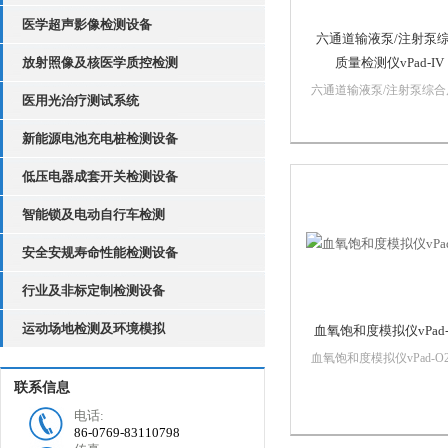
医学超声影像检测设备
六通道输液泵/注射泵
放射照像及核医学质控检测
质量检测仪vPad-IV
六通道输液泵/注射泵综合
医用光治疗测试系统
量检测仪vPad-IV采用*的
组合式模块化设计，只需
新能源电池充电桩检测设备
的操作，即可在 1~6 个通
之间进行任意通道配置。
低压电器成套开关检测设备
味着您可以从单个通道开
随着时间的推移添加更多
智能锁及电动自行车检测
通道以...
安全安规寿命性能检测设备
行业及非标定制检测设备
运动场地检测及环境模拟
血氧饱和度模拟仪vPad-
血氧饱和度模拟仪vPad-O
作为vPad系列产品之一，
联系信息
计上运用革命性创新的可
电话:
平板技术（Vision-Pad
86-0769-83110798
TechnologyTM），模拟输