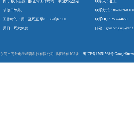
间 。以下是我们的正常工作时间，中国大陆法定
联系人：张工
节假日除外。
联系方式：86-0769-8311
工作时间：周一至周五 早8：30-晚6：00
联系QQ：253744650
周日、周六休息
邮箱：gaoshengkeji@163
东莞市高升电子精密科技有限公司 版权所有 ICP备：
粤ICP备17051568号
GoogleSitem