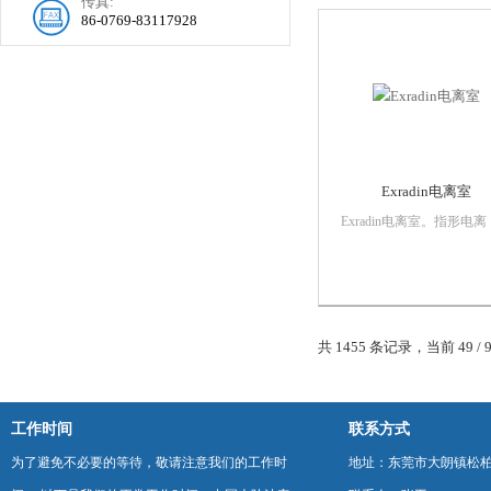
传真:
血氧饱和度信号，用于多
86-0769-83117928
监护仪血氧饱和度模...
Exradin电离室
Exradin电离室。指形电离
室，严格的制造公差和防
构使指形电离室非常适合
水，空气和其他模体材料
行剂量校准。微型电离室
色的小视野剂量测量性能
共 1455 条记录，当前 49 / 
估IMRT，立体定向，正电
压，X射线和浅层...
工作时间
联系方式
为了避免不必要的等待，敬请注意我们的工作时
地址：东莞市大朗镇松柏朗