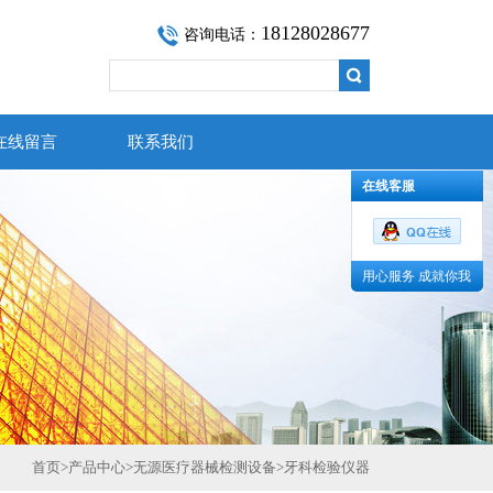
18128028677
咨询电话：
在线留言
联系我们
在线客服
用心服务 成就你我
首页
>
产品中心
>
无源医疗器械检测设备
>
牙科检验仪器