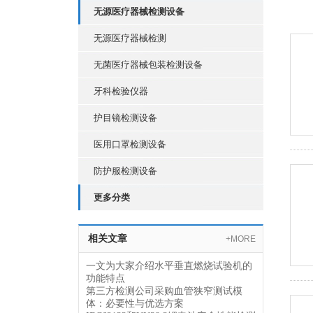
无源医疗器械检测设备
无源医疗器械检测
无菌医疗器械包装检测设备
牙科检验仪器
护目镜检测设备
医用口罩检测设备
防护服检测设备
更多分类
相关文章
+MORE
一文为大家介绍水平垂直燃烧试验机的
功能特点
第三方检测公司采购血管狭窄测试模
体：必要性与优选方案