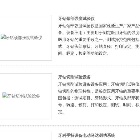
牙钻颈部强度试验仪
牙钻颈部强度试验仪是国家检验生产厂家产品
备。设备应用：主要用于测定医用牙钻的强度
医用牙钻的重要手段之一。测试操控范围包括
式、牙钻头部形状、牙钻直径、打印设定、测
间、标定，检定等功能设定。
牙钻切削试验设备
牙钻切削试验设备设备应用：牙钻切削试验仪
钻切削的物理特性，是鉴定医用牙钻的重要手
围包括：测试项目、牙钻形式、牙钻头部形状
号、转速、载荷、打印设定、测试、时间、标
定。
牙科手持设备电动马达测功系统