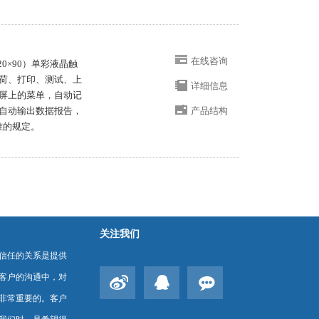
在线咨询
0×90）单彩液晶触
荷、打印、测试、上
详细信息
屏上的菜单，自动记
自动输出数据报告，
产品结构
标准的规定。
关注我们
信任的关系是提供
客户的沟通中，对
非常重要的。客户