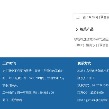
上一篇：
KN95口罩
相关产品
熔喷布过滤效率和气流阻
（BFE）检测仪
口罩密合
工作时间
联系方式
为了避免不必要的等待，敬请注意我们的工作时
地址：东莞市大朗镇松柏朗
间 。以下是我们的正常工作时间，中国大陆法定
联系人：张工
节假日除外。
联系方式：86-0769-8311
工作时间：周一至周五 早8：30-晚6：00
联系QQ：253744650
周日、周六休息
邮箱：gaoshengkeji@163