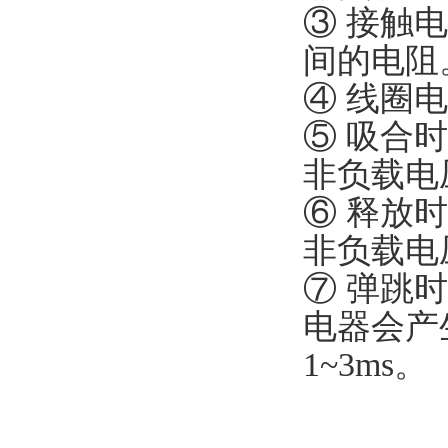
③ 接触
间的电阻。
④ 线圈
⑤ 吸合
非负载电
⑥ 释放
非负载电
⑦ 弹跳
电器会产
1~3ms。