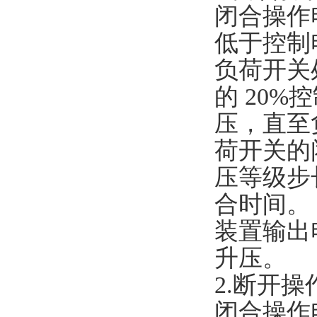
闭合操作
低于控制
负荷开关
的 20
压，直至
荷开关的
压等级步
合时间。
装置输出电
升压。
2.断开操
闭合操作