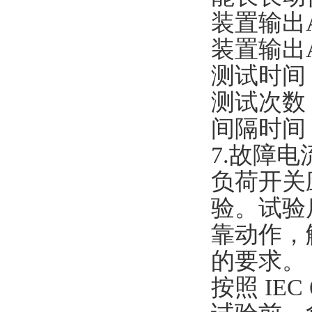
装置输出A
装置输出A
测试时间：
测试次数
间隔时间：
7.故障
负荷开关应经受
验。试验
靠动作，
的要求。
按照 IEC