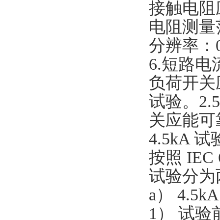
接触电阻应
电阻测量范
分辨率：0.
6.短路
负荷开关应经
试验。2
关应能可靠
4.5k
按照 IEC
试验分为
a） 4.5
1） 试