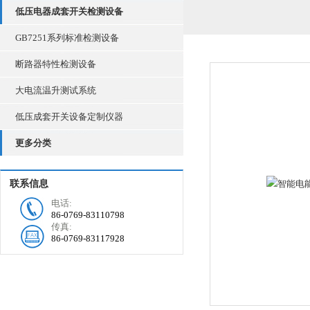
低压电器成套开关检测设备
GB7251系列标准检测设备
断路器特性检测设备
大电流温升测试系统
低压成套开关设备定制仪器
更多分类
联系信息
电话:
86-0769-83110798
传真:
86-0769-83117928