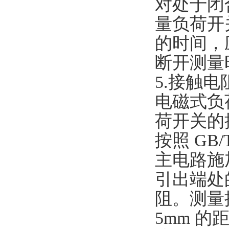
对处于闭
量负荷开
的时间，应
断开测量时
5.接触
电磁式负
荷开关的接
按照 GB/
主电路施
引出端处
阻。测量
5mm 的