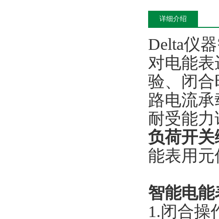
详细介绍
Delta
对电能表
验、闭合
路电流承
耐受能力
负荷开关
能表用元
智能电能
1.闭合操