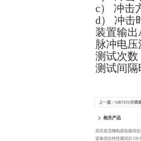
c） 冲击
d） 冲击
装置输出A
脉冲电压波
测试次数：
测试间隔时
上一篇：
GB7251分
相关产品
高压直流继电器负载综合
设备综合特性测试台
GS