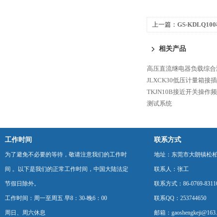
上一篇：
GS-KDLQ
验台
相关产品
高压直流继电器负载综合
JLXCK30低压计量箱
TKJN10B接近开关操作
测试系统
工作时间
联系方式
为了避免不必要的等待，敬请注意我们的工作时
地址：东莞市大朗镇松柏朗
间 。以下是我们的正常工作时间，中国大陆法定
联系人：张工
节假日除外。
联系方式：86-0769-8311
工作时间：周一至周五 早8：30-晚6：00
联系QQ：253744650
周日、周六休息
邮箱：gaoshengkeji@163