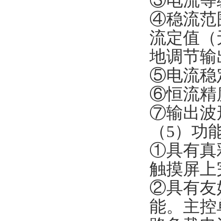
③电流等
④稳流范
流定值（
地调节输
⑤电流稳定
⑥恒流精度
⑦输出波
（5）功
①具有真
触摸屏上
②具有友
能。主控