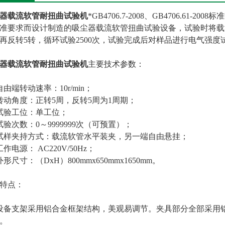
器载流软管耐扭曲试验机
*GB4706.7-2008、GB4706.61-2008标
标准要求而设计制造的吸尘器载流软管扭曲试验设备，试验时将
再反转5转，循环试验2500次，试验完成后对样品进行电气强度
器载流软管耐扭曲试验机
主要技术参数：
自由端转动速率：10r/min；
转动角度：正转5周，反转5周为1周期；
试验工位：单工位；
试验次数：0～9999999次（可预置）；
试样夹持方式：载流软管水平装夹，另一端自由悬挂；
工作电源： AC220V/50Hz；
外形尺寸：（DxH）800mmx650mmx1650mm。
特点：
设备支架采用铝合金框架结构，美观易调节。夹具部分全部采用
）。