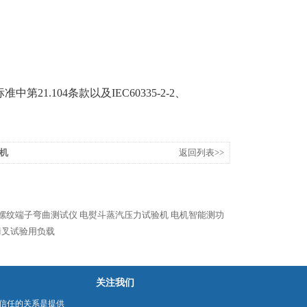
08标准中第21.104条款以及IEC60335-2-2、
机
返回列表>>
螺纹端子弯曲测试仪
电熨斗蒸汽压力试验机
电机智能测功
烤叉试验用负载
关注我们
信任的关系是提供