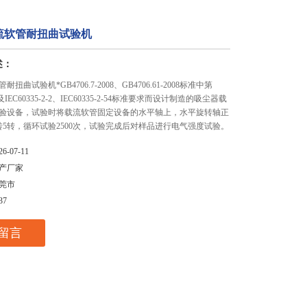
流软管耐扭曲试验机
述：
扭曲试验机*GB4706.7-2008、GB4706.61-2008标准中第
及IEC60335-2-2、IEC60335-2-54标准要求而设计制造的吸尘器载
验设备，试验时将载流软管固定设备的水平轴上，水平旋转轴正
转5转，循环试验2500次，试验完成后对样品进行电气强度试验。
26-07-11
产厂家
莞市
37
留言