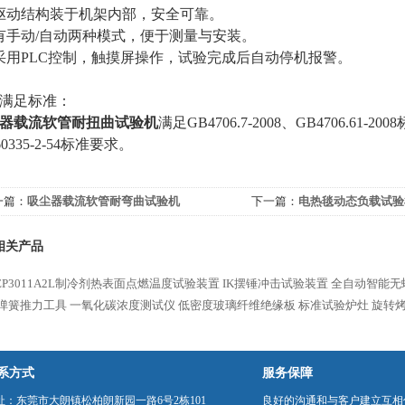
驱动结构装于机架内部，安全可靠。
有手动/自动两种模式，便于测量与安装。
采用PLC控制，触摸屏操作，试验完成后自动停机报警。
满足标准：
器载流软管耐扭曲试验机
满足GB4706.7-2008、GB4706.61-20
60335-2-54标准要求。
一篇：
吸尘器载流软管耐弯曲试验机
下一篇：
电热毯动态负载试验
相关产品
FEP3011A2L制冷剂热表面点燃温度试验装置
IK摆锤冲击试验装置
全自动智能无
弹簧推力工具
一氧化碳浓度测试仪
低密度玻璃纤维绝缘板
标准试验炉灶
旋转
系方式
服务保障
址：东莞市大朗镇松柏朗新园一路6号2栋101
良好的沟通和与客户建立互相