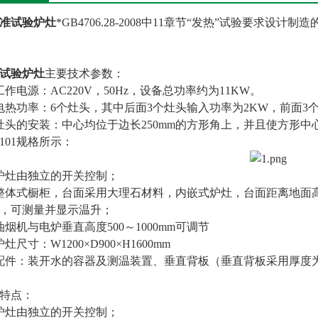
准试验炉灶
*GB4706.28-2008中11章节“发热”试验要求
试验炉灶
主要技术参数：
工作电源：AC220V，50Hz，设备总功率约为11KW。
电热功率：6个灶头，其中后面3个灶头输入功率为2KW，前面3个
灶头的安装：中心均位于边长250mm的方形角上，并且使方形中
101规格所示：
炉灶由独立的开关控制；
整体式橱柜，台面采用大理石材料，内嵌式炉灶，台面距离地面高
，可测量并显示温升；
油烟机与电炉垂直高度500～1000mm可调节
灶尺寸：W1200×D900×H1600mm
配件：装开水的容器及测温装置、垂直背板（垂直背板采用厚度为
特点：
炉灶由独立的开关控制；