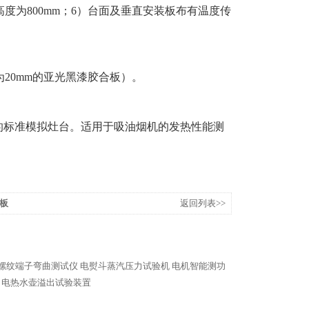
度为800mm；6）台面及垂直安装板布有温度传
20mm的亚光黑漆胶合板）。
设计制造的标准模拟灶台。适用于吸油烟机的发热性能测
板
返回列表>>
螺纹端子弯曲测试仪
电熨斗蒸汽压力试验机
电机智能测功
电热水壶溢出试验装置