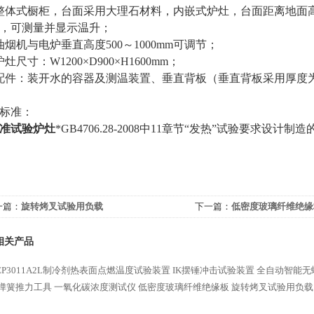
整体式橱柜，台面采用大理石材料，内嵌式炉灶，台面距离地面高
，可测量并显示温升；
油烟机与电炉垂直高度500～1000mm可调节；
炉灶尺寸：W1200×D900×H1600mm；
配件：装开水的容器及测温装置、垂直背板（垂直背板采用厚度为
标准：
准试验炉灶
*GB4706.28-2008中11章节“发热”试验要求
一篇：
旋转烤叉试验用负载
下一篇：
低密度玻璃纤维绝缘
相关产品
FEP3011A2L制冷剂热表面点燃温度试验装置
IK摆锤冲击试验装置
全自动智能无
弹簧推力工具
一氧化碳浓度测试仪
低密度玻璃纤维绝缘板
旋转烤叉试验用负载