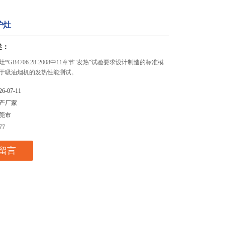
炉灶
述：
*GB4706.28-2008中11章节“发热"试验要求设计制造的标准模
于吸油烟机的发热性能测试。
26-07-11
产厂家
莞市
77
留言