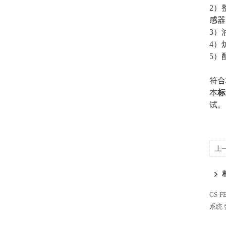
2）
感器
3）
4）
5）
符合
本
标
试。
上
GS-
系统