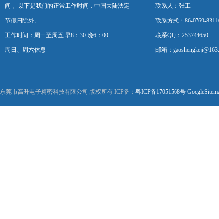
间 。以下是我们的正常工作时间，中国大陆法定
联系人：张工
节假日除外。
联系方式：86-0769-8311
工作时间：周一至周五 早8：30-晚6：00
联系QQ：253744650
周日、周六休息
邮箱：gaoshengkeji@163
东莞市高升电子精密科技有限公司 版权所有 ICP备：
粤ICP备17051568号
GoogleSitem