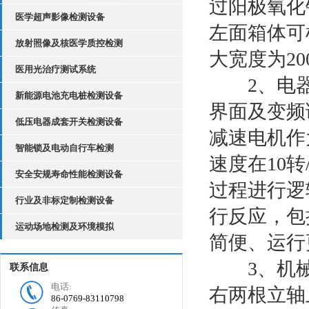
过阳极氧化
医学超声影像检测设备
左面箱体可
放射照像及核医学质控检测
大宽度为20
医用光治疗测试系统
2、电器自
新能源电池充电桩检测设备
界面及变频
低压电器成套开关检测设备
减速电机作
智能锁及电动自行车检测
速度在10转
安全安规寿命性能检测设备
过程进行逻
行业及非标定制检测设备
行反应，包
运动场地检测及环境模拟
简便、运行
3、机械
联系信息
电话:
右两根立轴
86-0769-83110798