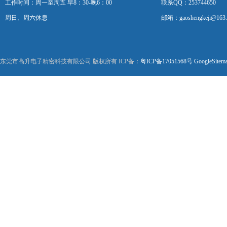
工作时间：周一至周五 早8：30-晚6：00
联系QQ：253744650
周日、周六休息
邮箱：gaoshengkeji@163
东莞市高升电子精密科技有限公司 版权所有 ICP备：
粤ICP备17051568号
GoogleSitem