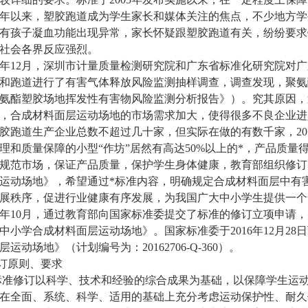
15年以来，塑胶跑道成为学生家长和媒体关注的焦点，不少地方
有孩子凝血功能出现异常，家长怀疑跟塑胶跑道有关，纷纷要求
社会各界反应强烈。
15年12月，深圳市计量质量检测研究院和广东省标准化研究院对
和跑道进行了有害气体释放风险监测抽样调查，调查发现，聚氨
氨酯塑胶场地挥发性有害物风险监测分析报告》）。究其原因，
，合成材料面层运动场地的市场需求加大，使得很多不良企业进
胶跑道生产企业总数不超过几十家，但实际在做的有数千家，201
理和质量保障的小型“作坊”居然有高达50%以上的*，产品质量
规范市场，保证产品质量，保护学生身体健康，教育部组织修订《
运动场地》，希望通过*标准内容，明确规定合成材料面层中有
展秩序，促进行业健康有序发展，为我国广大中小学生提供一个
16年10月，通过教育部向国家标准委提交了标准的修订立项申
中小学合成材料面层运动场地》。国家标准委于2016年12月2
层运动场地》（计划编号为：20162706-Q-360）。
修订原则、要求
1标准修订以科学、技术和经验的综合成果为基础，以保障学生运
在全面、系统、科学、适用的基础上充分考虑运动保护性、耐久