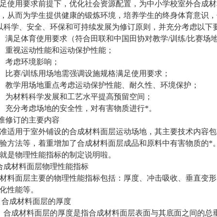
足使用要求前提下，优化社会资源配置，为中小学校室外合成材
，从而为学生提供健康的锻炼环境，培养学生的终身体育意识，
2 以科学、安全、环保和可持续发展为修订原则，并充分考虑以下
） 满足体育使用要求（符合田联和中国田协对教学/训练/比赛场
） 重视运动性能和运动保护性能；
） 考虑环境影响；
） 比赛/训练用场地需强调设施规格满足使用要求；
） 教学用场地重点考虑运动保护性能、耐久性、环境保护；
） 为材料科学发展和工艺水平提高预留空间；
） 充分考虑场地的安全性，对有害物质进行*。
标准修订的主要内容
准适用于室外铺设的合成材料面层运动场地，其主要技术内容包
验方法等，着重增加了合成材料面层成品和原料中有害物质的*
就是物理性能指标的制定说明啦。
1 合成材料面层物理性能指标
材料面层主要的物理性能指标包括：厚度、冲击吸收、垂直变形
化性能等。
1.1 合成材料面层的厚度
）合成材料面层的厚度是指合成材料面层表面与其底面之间的总