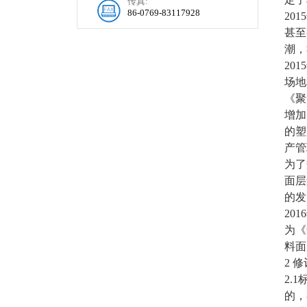
传真:
86-0769-83117928
20
甚至
潮，
20
场地
《聚
增加
的塑
产管
为了
面层
的发
20
为《
料面
2 
2.
的，