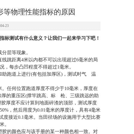
形等物理性能指标的原因
4-23
指标测试有什么意义？让我们一起来学习下吧！
或分层等现象。
直线跳距离4米以内都不可以出现超过6毫米的局
况，每步凸凹程度不得超过1毫米。
助跑道上进行(有包括加厚区)，测试时气 温
米。任何位置跑道厚度不得少于10毫米，厚度在
殊加厚的重压区(撑竿跳高、标 枪、三级跳远的助
塑胶厚度不应计算到地面碎渣的顶部，测试厚度
0%，然后用度为0.01毫米的厚度计，具有4毫米
测试度接近0.1毫米。当田径场的设施用于大型比赛
米。
塑胶的颜色应与该手册的某一种颜色相一致。对