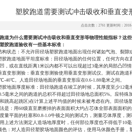
塑胶跑道需要测试冲击吸收和垂直变
点击次数：2761 更新时间：2018-0
跑道为什么需要测试冲击吸收和垂直变形等物理性能指标？这些
塑胶跑道验收有一些基本标准：
结构状态：不允许田径场塑胶跑道地面出现任何诸如气泡、裂隙
塑胶跑道地面平坦度标准：田径场地面的任何位置，任何方向在
凹，或在直线距离1米以内都不可以出现超过3毫米的局部凸凹情
垂直变形测验：垂直变形测验使用垂直变形测试仪。测试在跑道和
0℃-40℃。人造田径场地面的垂直变形应在0.6-1.88毫米之间。
塑胶地面厚度标准：田径场跑道在竣工的时候，其厚度至少12毫
-10.5毫米之间的跑道的总积不得超过田径场地总面积5%。应特
和跳高起跳区)在计算上述平均值的时候未被考虑在内。田径场
法是：用60级直至磨擦掉的表面面积大约占芯体全部表面面积的5
度量平面的柱塞和0.8-1.0牛顿之间的测试力，测量芯体厚度，
用上述方法测定人造场地厚度时，任何部位厚度也不得低于10毫
颜色：对人造田径塑胶场地面颜色的评估，使用马休颜色手册，