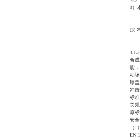
d）
(3
3.
合成
能，
动场
膝盖
冲击
标准
关规
原标
安全
（1
EN 