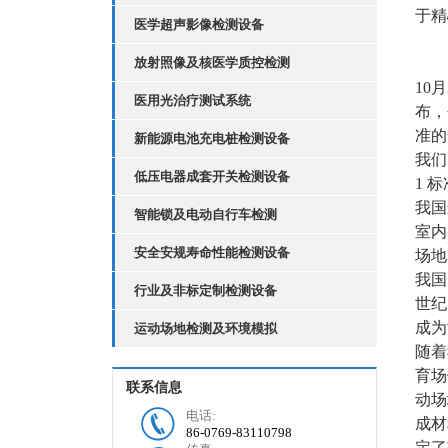
于精
医学超声影像检测设备
放射照像及核医学质控检测
10
医用光治疗测试系统
布，
准的
新能源电池充电桩检测设备
我们
低压电器成套开关检测设备
1 
我国
智能锁及电动自行车检测
室内
安全安规寿命性能检测设备
场地
我国
行业及非标定制检测设备
世纪
成为
运动场地检测及环境模拟
随着
育场
联系信息
动场
电话:
成材
86-0769-83110798
定了