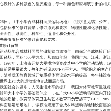
心设计的多种颜色的塑胶跑道，每一种颜色都应与该手册的相关
月26日，《中小学合成材料面层运动场地》（征求意见稿）公布
包括标准的修订背景，修订原则和要求，物理性能和化学性能，
全面性、系统性、科学性、适用性和公开性。
先来看看标准的修订背景和要求。
标准修订背景
运动场地合成材料面层的研制始自1978年，由保定合成橡胶厂研制
田径场，面积4500平方米。从1992年起，我国广东、江苏、
。1997年，上海市开始大规模地投资改造中小学的运动场地，1
目前需用量很大，每年约铺设300多万平方米。塑胶跑道的生产
，随着我国教育领域开始重视体育设施水平的提高，每年铺设各
世界上zui大的运动场地合成面层市场。
我国社会的进步，人民生活水平的提升，我国对体育教育重视程
馆和大中小学的基础硬件之一，在广大中小学运动场和室内开始
地的质量，教育部体育卫生与艺术教育司负责起草了GB/T 19851.1
料面层运动场地》。该标准规定了合成材料运动场地铺设面层的
较详细的要求。标准于2005年发布实施以来，在一定程度上保