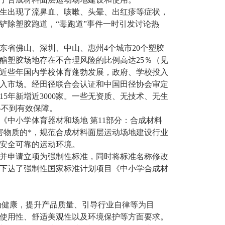
学生出现了流鼻血、咳嗽、头晕、出红疹等症状，
铲除塑胶跑道，“毒跑道”事件一时引发讨论热
广东省佛山、深圳、中山、惠州4个城市20个塑胶
酯塑胶场地存在不合理风险的比例高达25％（见
近些年国内学校体育蓬勃发展，政府、学校投入
入市场。经田径联合会认证和中国田径协会审定
5年新增近3000家。一些无资质、无技术、无生
得不到有效保障。
中小学体育器材和场地 第11部分：合成材料
害物质的*，规范合成材料面层运动场地建设行业
安全可靠的运动环境。
请，并申请立项为强制性标准，同时将标准名称修改
8日下达了强制性国家标准计划项目《中小学合成材
动健康，提升产品质量、引导行业自律等为目
使用性、舒适美观性以及环境保护等方面要求。