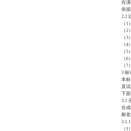
在满
依据
2.
（1
（2
（3
（4
（5
（6
（7
3 
本标
及试
下面
3.
合成
耐老
3.
（1