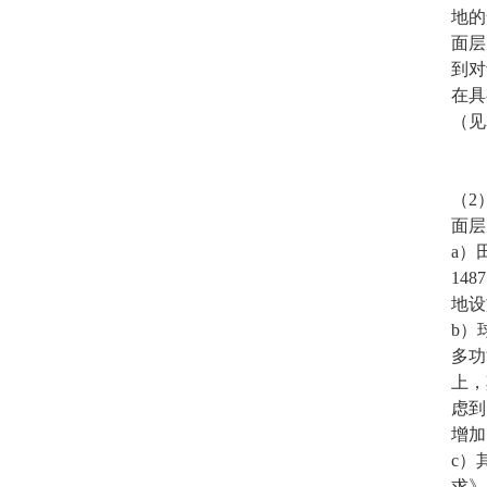
地的
面层
到对
在具
（见
（2
面层
a）
14
地设
b）
多功
上，
虑到
增加
c）
求》