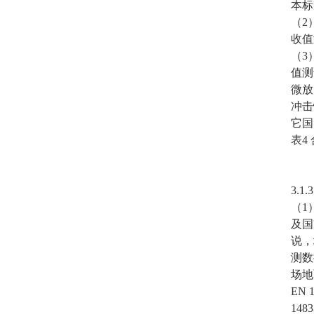
本标
（2
收值
（3
值测
微放
冲击
它国
表4
3.
（1
及国
说，
测数
场地
EN
14