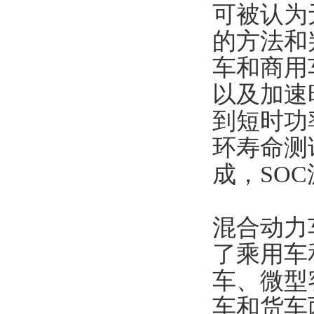
可被认为
的方法和
车和商用
以及加速
到短时功
环寿命测
成，SO
混合动力
了乘用车
车、微型
车和货车