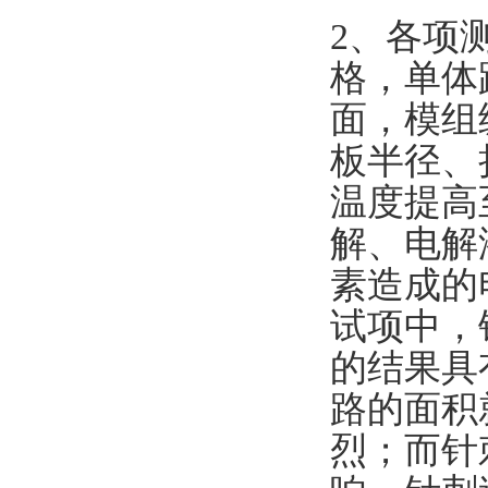
2、各项
格，单体
面，模组
板半径、
温度提高
解、电解
素造成的
试项中，
的结果具
路的面积
烈；而针