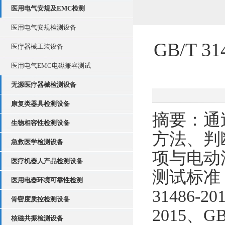
医用电气安规及EMC检测
医用电气安规检测设备
GB/T 
医疗器械工装设备
医用电气EMC电磁兼容测试
无源医疗器械检测设备
康复类器具检测设备
摘要：通
生物相容性检测设备
方法、判
急救医学检测设备
项与电动
医疗机器人产品检测设备
测试标准：GB
医用电器环境可靠性检测
31486-20
骨密度质控检测设备
2015、G
核磁共振检测设备