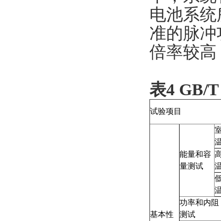
电池系统
准的脉冲
倍率较高
表4 GB/T
试验项目
能量和容
量测试
功率和内阻
基本性
测试