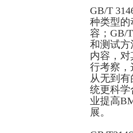
GB/T 3
种类型的
容；GB/
和测试方
内容，对
行考察，
从无到有
统更科学
业提高B
展。