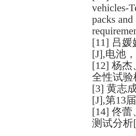
vehicles-Te
packs and 
requiremen
[11]
[J],电池，
[12] 
全性试验检测
[3] 
[J],第1
[14]
测试分析[J