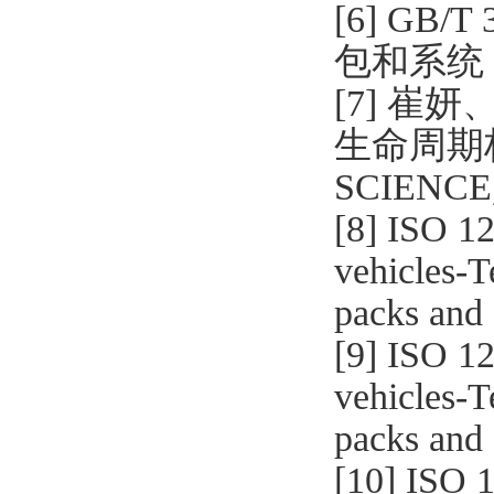
[6] GB
包和系统 
[7] 
生命周期标
SCIENCE, 
[8] ISO 1
vehicles-Te
packs and 
[9] ISO 12
vehicles-Te
packs and 
[10] ISO 1