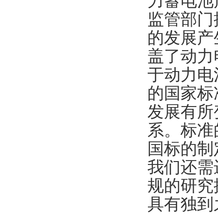
力蓄电池
监管部门
的发展产
盖了动力
于动力电
的国家标
发展有所
系。标准
国标的制
我们还需
规的研究
具有独到