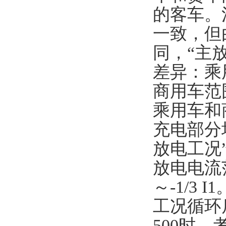
的客车。
一致，但
同，“主
差异：乘
商用车范
乘用车和
充电部分
放电工况
放电电流范
～-1/3
工况循环
500时