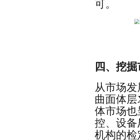
可。
四、挖掘
从市场发
曲面体层
体市场也
控、设备
机构的检