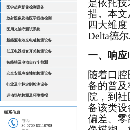
是依托技
医学超声影像检测设备
措。本文
放射照像及核医学质控检测
四大维度
医用光治疗测试系统
Delta
新能源电池充电桩检测设备
低压电器成套开关检测设备
一、响应
智能锁及电动自行车检测
随着口腔
安全安规寿命性能检测设备
备的普及
行业及非标定制检测设备
院，到社
运动场地检测及环境模拟
备该类设
联系信息
偏差、零
电话:
86-0769-83110798
像模糊、