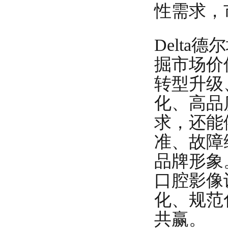
性需求，
Delt
掘市场价
转型升级
化、高品
求，还能
准、故障
品牌形象
口腔影像
化、规范
共赢。