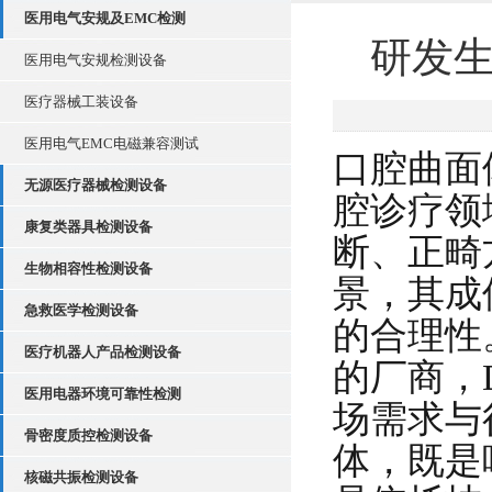
医用电气安规及EMC检测
研发
医用电气安规检测设备
医疗器械工装设备
医用电气EMC电磁兼容测试
口腔曲面
无源医疗器械检测设备
腔诊疗领
康复类器具检测设备
断、正畸
生物相容性检测设备
景，其成
急救医学检测设备
的合理性
医疗机器人产品检测设备
的厂商，
医用电器环境可靠性检测
场需求与
骨密度质控检测设备
体，既是
核磁共振检测设备