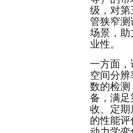
级，对第
管狭窄测
场景，助
业性。
一方面，
空间分辨
数的检测
备，满足
收、定期
的性能评
动力学变