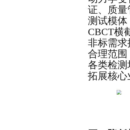
证、质量
测试模体
CBCT
非标需求
合理范围
各类检测
拓展核心