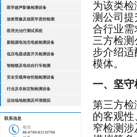
为该类检
医学超声影像检测设备
测公司提
放射照像及核医学质控检测
合行业需
医用光治疗测试系统
三方检测
新能源电池充电桩检测设备
步介绍适
低压电器成套开关检测设备
模体。
智能锁及电动自行车检测
安全安规寿命性能检测设备
一、坚守
行业及非标定制检测设备
运动场地检测及环境模拟
第三方检
的客观性
联系信息
窄检测涉
电话:
86-0769-83110798