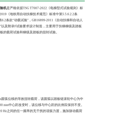
验机
是严格依据TSG T7007-2022《电梯型式试验规则》标
019《地铁用自动扶梯技术规范》标准中第5.5.6.2.2条
6.2条款“动载试验"，GB16899-2011《自动扶梯和自动人
扭转试验"以及附录F试验要求设计制造，主要用于扶梯梯级及踏板
板的载荷试验和梯级及踏板的扭转试验。
mm圆弧位移的等效扭转载荷，该圆弧以踏板链滚轮中心为中
400 mm中心距改变时，该位移与中心距的比例应保持不变。
20 Hz之间的任一频率的无干扰的谐振力渡，施加脉动载荷