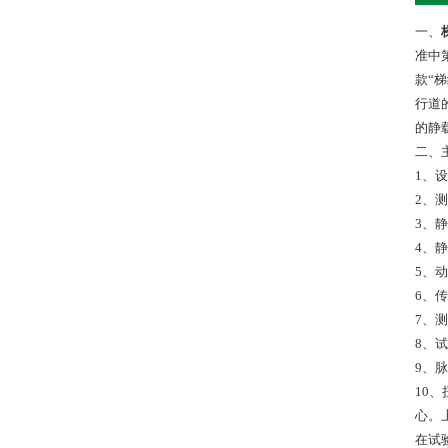
一、
准中第
款“梯
行道
的静
二、
1、
2、
3、
4、静
5、动
6、传
7、测
8、试
9、脉
10
心。
在试