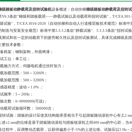
梯级踏板动静载荷及扭转试验机
设备概述：自动扶梯
梯级踏板动静载荷及扭转试
Y6.3条款“梯级和踏板载荷——静载试验以及动载荷和扭转试验"，T/CEA 301-2
级试验"，T/CEA 3016-2020《自动扶梯和自动人行道楼层板技术规范》标准中第
的制造与安装安全规范》标准中第5.3.3.2条款“静载试验"、5.3.3.3条款“
载测试和在一定的动载荷下的疲劳耐久性以及扭转试验测试，具体完成梯级及踏
主要技术参数：
设备框架：钢制架构，外面烤漆；
测试工位：单工位；
静载施力方式：伺服电机通过丝杆加力；
载加载范围：500～3200N；
载加载范围：500～3200N；
感器精度：波动＜1.0% ；
试频率：5～20Hz；
验次数：0~9999999(可设)；
动载荷试验循环数： 500000次；
、扭转试验：踏板的设计应使其结构能承受相当于引起踏板随动滚轮中心有土2 
上述±2 mm的位移是基于踏板随动滚轮与踏板链滚轮之间400 mm的中心距，当
验过程中，应调整动态载荷，以获得偏差小于-5%的上述位移。试验应以5 Hz～