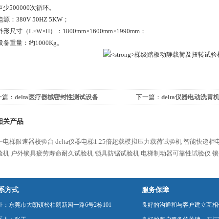
少500000次循环。
电源：380V 50HZ 5KW；
外形尺寸（L×W×H）：1800mm×1600mm×1990mm；
设备重量：约1000Kg。
一篇：
delta医疗器械密封性测试设备
下一篇：
delta仪器电动洗
相关产品
一电梯限速器校验台
delta仪器电梯1.25倍超载模拟压力载荷试验机
智能快递柜
验机
户外锁具疲劳寿命耐久试验机
锁具防锯试验机
电梯制动器可靠性试验仪
锁
系方式
服务保障
址：东莞市大朗镇松柏朗新园一路6号2栋101
良好的沟通和与客户建立互相