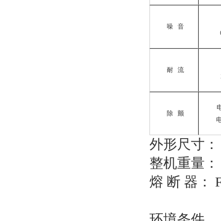
噪 音
耐 流
电
除 颤
电
外形尺寸： 27
整机重量： 2
熔 断 器： F
环境条件