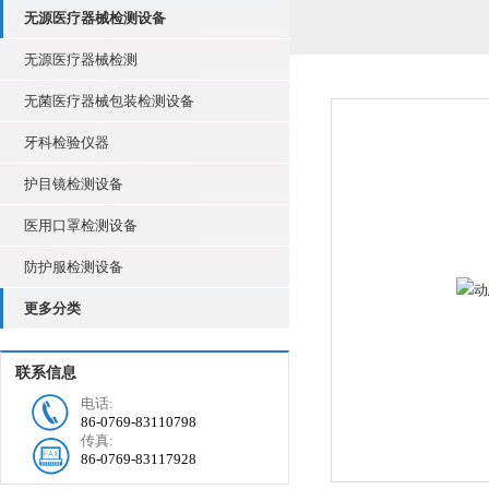
无源医疗器械检测设备
无源医疗器械检测
无菌医疗器械包装检测设备
牙科检验仪器
护目镜检测设备
医用口罩检测设备
防护服检测设备
更多分类
联系信息
电话:
86-0769-83110798
传真:
86-0769-83117928