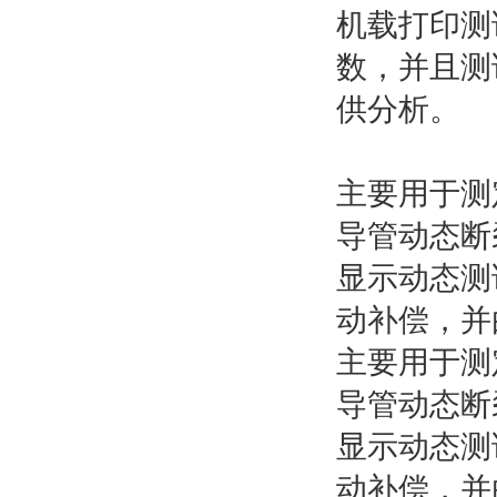
机载打印测
数，并且测
供分析。
主要用于测
导管动态断
显示动态测
动补偿，并
主要用于测
导管动态断
显示动态测
动补偿，并