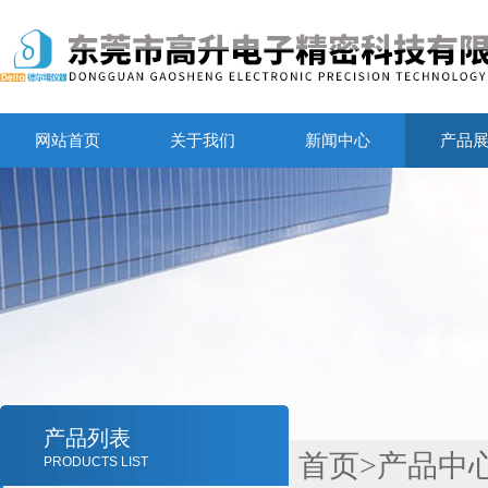
网站首页
关于我们
新闻中心
产品
产品列表
首页
>
产品中
PRODUCTS LIST