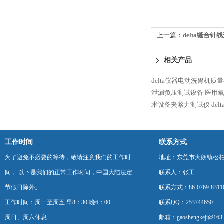
上一篇：
delta缝合
相关产品
delta仪器电动洗胃机质
泄漏负压测试设备
医用
术设备夹紧力测试仪
de
工作时间
联系方式
为了避免不必要的等待，敬请注意我们的工作时
地址：东莞市大朗镇松柏朗
间 。以下是我们的正常工作时间，中国大陆法定
联系人：张工
节假日除外。
联系方式：86-0769-8311
工作时间：周一至周五 早8：30-晚6：00
联系QQ：253744650
周日、周六休息
邮箱：gaoshengkeji@163