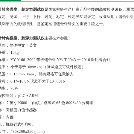
针针尖强度、刺穿力测试仪
是国家检验生产厂家产品性能的高效检测设备。测试
设定、测试、上行、下行、时间、标定，检定等功能设定。设备应用：缝合针针
及刺穿力的物理特性，是鉴定医用缝合针针尖的重要手段之一。
针针尖强度、刺穿力测试仪
主要技术参数：
界面：简体中文／英文
重： 12kg
： YY 0166 -2002 带线缝合针 YY/ T 0043 一 2016 医用缝合针
率： 小于等于10mm / s; （测试速度可软件设定）
围： 0.1mm-5.0mm 、所有规格可任意输入
： 0.1N-10.0N 误差不大于±0 . 001N
率： 70W
控制器： pLC + ARM
： 7 英寸 K600 ＋内核／点阵式 65 色 800*480 分辨率
器：高精度力值传感器
屏：内置
机：机载针式打印机
： 430x290x250 ( mm )