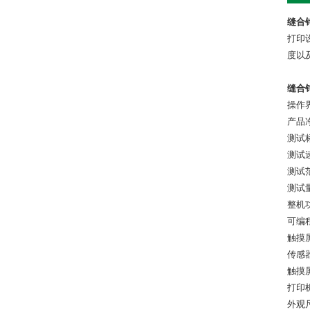
缝合
打印
度以
缝合
操作
产品净
测试标准
测试速
测试范
测试量程
整机功
可编程
触摸屏
传感
触摸
打印
外观尺寸