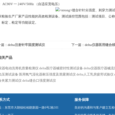
 AC90V 一 240V/50Hz （自适应宽电压）
家检验生产厂家产品性能的高效检测设备。测试操控范围包括：测试项目、公称
、标定，检定等功能设定。
一篇：
delta注射针牢固度测试仪
下一篇：
delta仪器医用缝
相关产品
ta仪器电动洗胃机质量检测仪
delta医疗器械密封性测试设备
delta仪器医疗器械
负压测试设备
医用氧气湿化器耐压强度及泄露测试仪
delta人工乳房疲劳试验仪
备夹紧力测试仪
delta缝合口强度测试仪
系方式
服务保障
址：东莞市大朗镇松柏朗新园一路6号2栋101
良好的沟通和与客户建立互相