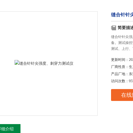
缝合针针
简要描
缝合针针尖强
备。测试操控
测试、上行、
更新时间：
20
厂商性质：
生
产品厂地：
东
访问次数：
95
在线
详细介绍