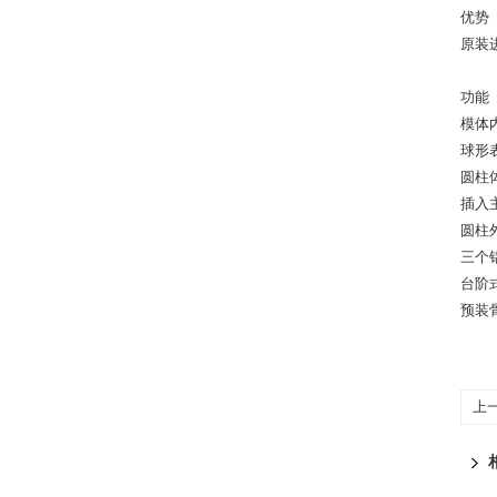
优势
原装进
功能
模体内
球形表
圆柱体
插入主
圆柱外
三个铝
台阶
预装
上