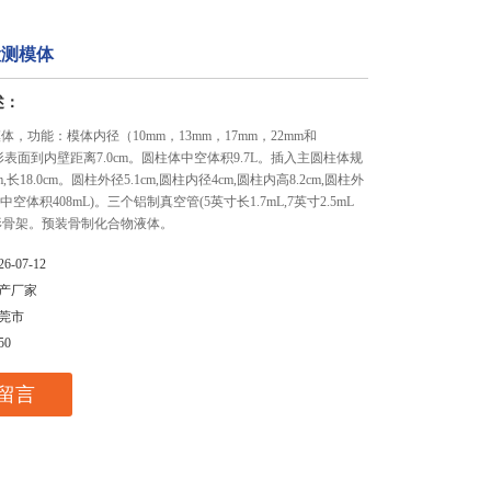
检测模体
述：
测模体，功能：模体内径（10mm，13mm，17mm，22mm和
形表面到内壁距离7.0cm。圆柱体中空体积9.7L。插入主圆柱体规
m,长18.0cm。圆柱外径5.1cm,圆柱内径4cm,圆柱内高8.2cm,圆柱外
圆柱中空体积408mL)。三个铝制真空管(5英寸长1.7mL,7英寸2.5mL
形骨架。预装骨制化合物液体。
26-07-12
产厂家
莞市
50
留言