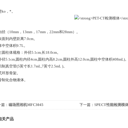
ko，*。
径（10mm，13mm，17mm，22mm和28mm）。
面到内壁距离7.0cm。
中空体积9.7L。
圆柱体规格：外径5.1cm,长18.0cm。
径5.1cm,圆柱内径4cm,圆柱内高8.2cm,圆柱外高12.0cm,圆柱中空体积408mL)
制真空管(5英寸长1.7mL,7英寸2.5mL )。
式环形骨架。
骨制化合物液体。
一篇：
磁场照相机MFC3045
下一篇：
SPECT性能检测模
相关产品