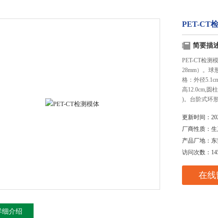
PET-CT
简要描
PET-CT检
28mm）。球
格：外径5.1c
高12.0cm,
)。台阶式环
更新时间：
20
厂商性质：
生
产品厂地：
东
访问次数：
14
在线
详细介绍