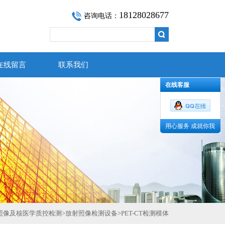
18128028677
咨询电话：
在线留言
联系我们
在线客服
用心服务 成就你我
照像及核医学质控检测
>
放射照像检测设备
>
PET-CT检测模体