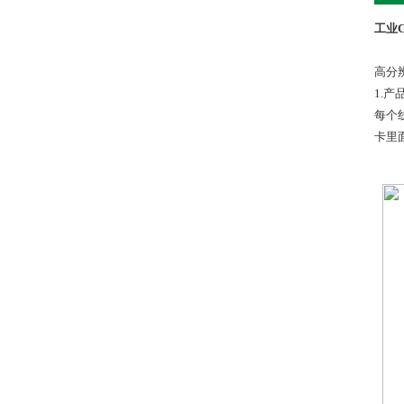
工业
高分
1.产
每个
卡里