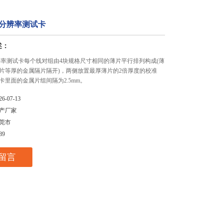
高分辨率测试卡
述：
辨率测试卡每个线对组由4块规格尺寸相同的薄片平行排列构成(薄
片等厚的金属隔片隔开)，两侧放置最厚薄片的2倍厚度的校准
卡里面的金属片组间隔为2.5mm。
26-07-13
产厂家
莞市
89
留言