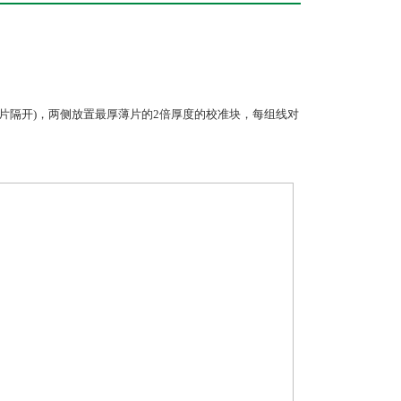
片隔开)，两侧放置最厚薄片的2倍厚度的校准块，每组线对