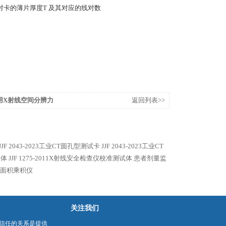
线对卡的薄片厚度T 及其对应的线对数
3工业用X射线空间分辨力
返回列表>>
JJF 2043-2023工业CT圆孔型测试卡
JJF 2043-2023工业CT
模体
JJF 1275-2011X射线安全检查仪校准测试体
患者剂量监
能剂量面积乘积仪
关注我们
信任的关系是提供