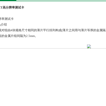
CT高分辨率测试卡
辨率测试卡
品介绍
线对组由4块规格尺寸相同的薄片平行排列构成(薄片之间用与薄片等厚的金属隔
面的金属片组间隔为2.5mm。