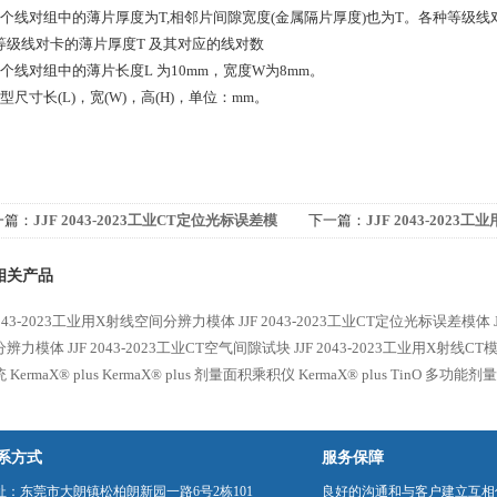
1.每个线对组中的薄片厚度为T,相邻片间隙宽度(金属隔片厚度)也为T。各种等级
等级线对卡的薄片厚度T 及其对应的线对数
.每个线对组中的薄片长度L 为10mm，宽度W为8mm。
.外型尺寸长(L)，宽(W)，高(H)，单位：mm。
一篇：
JJF 2043-2023工业CT定位光标误差模
下一篇：
JJF 2043-202
模体
相关产品
 2043-2023工业用X射线空间分辨力模体
JJF 2043-2023工业CT定位光标误差模体
分辨力模体
JJF 2043-2023工业CT空气间隙试块
JJF 2043-2023工业用X射线CT
KermaX® plus
KermaX® plus 剂量面积乘积仪
KermaX® plus TinO 多功
系方式
服务保障
址：东莞市大朗镇松柏朗新园一路6号2栋101
良好的沟通和与客户建立互相