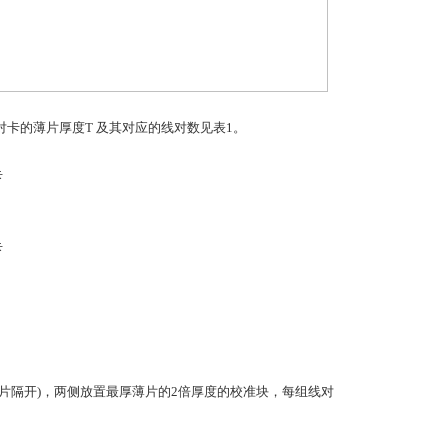
线对卡的薄片厚度T 及其对应的线对数见表1。
片隔开)，两侧放置最厚薄片的2倍厚度的校准块，每组线对