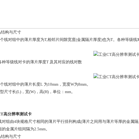
产品结构与尺寸
1.每个线对组中的薄片厚度为T,相邻片间隙宽度(金属隔片厚度)也为T。各种等级
1 各种等级线对卡的薄片厚度T 及其对应的线对数
.每个线对组中的薄片长度L 为10mm，宽度W为8mm。
.外型尺寸长(L)，宽(W)，高(H)，单位：mm。
CT高分辨率测试卡
线对组由4块规格尺寸相同的薄片平行排列构成(薄片之间用与薄片等厚的金属隔
面的金属片组间隔为2.5mm。
产品结构与尺寸