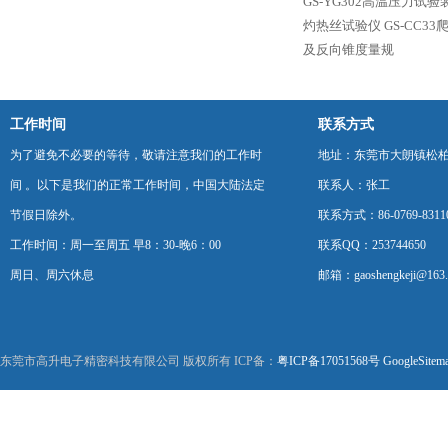
GS-YG302高温压力试验
灼热丝试验仪
GS-CC3
及反向锥度量规
工作时间
联系方式
为了避免不必要的等待，敬请注意我们的工作时
地址：东莞市大朗镇松柏朗
间 。以下是我们的正常工作时间，中国大陆法定
联系人：张工
节假日除外。
联系方式：86-0769-8311
工作时间：周一至周五 早8：30-晚6：00
联系QQ：253744650
周日、周六休息
邮箱：gaoshengkeji@163
东莞市高升电子精密科技有限公司 版权所有 ICP备：
粤ICP备17051568号
GoogleSitem