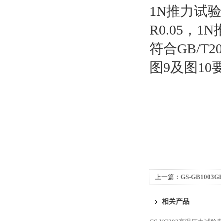
1N推力试验
R0.05，1
符合
GB
/T
2
图9及图10
上一篇：
GS-GB1003G
座量规
相关产品