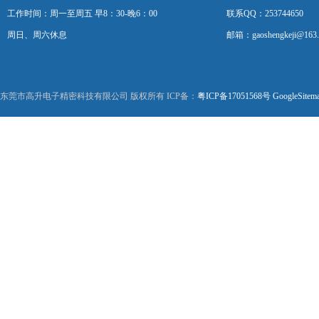
工作时间：周一至周五 早8：30-晚6：00
联系QQ：253744650
周日、周六休息
邮箱：gaoshengkeji@163
东莞市高升电子精密科技有限公司 版权所有 ICP备：
粤ICP备17051568号
GoogleSitem