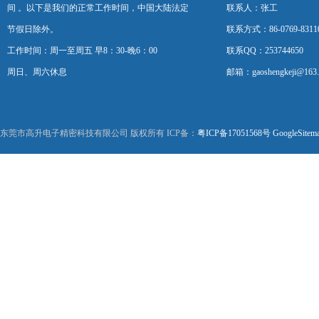
间 。以下是我们的正常工作时间，中国大陆法定
联系人：张工
节假日除外。
联系方式：86-0769-8311
工作时间：周一至周五 早8：30-晚6：00
联系QQ：253744650
周日、周六休息
邮箱：gaoshengkeji@163
东莞市高升电子精密科技有限公司 版权所有 ICP备：
粤ICP备17051568号
GoogleSitem