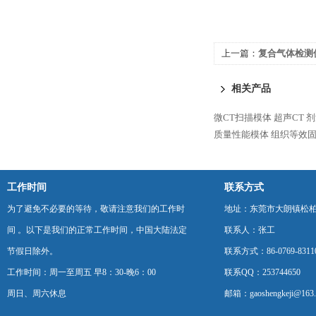
上一篇：
复合气体检测
相关产品
微CT扫描模体
超声CT 剂
质量性能模体
组织等效
工作时间
联系方式
为了避免不必要的等待，敬请注意我们的工作时
地址：东莞市大朗镇松柏朗
间 。以下是我们的正常工作时间，中国大陆法定
联系人：张工
节假日除外。
联系方式：86-0769-8311
工作时间：周一至周五 早8：30-晚6：00
联系QQ：253744650
周日、周六休息
邮箱：gaoshengkeji@163