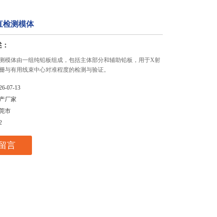
直检测模体
述：
测模体由一组纯铅板组成，包括主体部分和辅助铅板，用于X射
栅与有用线束中心对准程度的检测与验证。
26-07-13
产厂家
莞市
2
留言