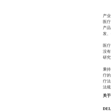
产业
医疗
产品
发、
医疗
没有
研究
秉持
疗的
疗法
法规
关于
DE