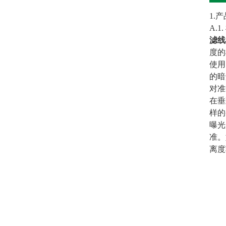
1.
A.1
滤线
度的
使用
的暗
对准
在垂
样的
曝光
准。
离度