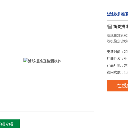
滤线栅准
简要描
滤线栅准直检
线机聚焦滤线
更新时间：
20
厂商性质：
生
产品厂地：
东
访问次数：
16
在线
详细介绍