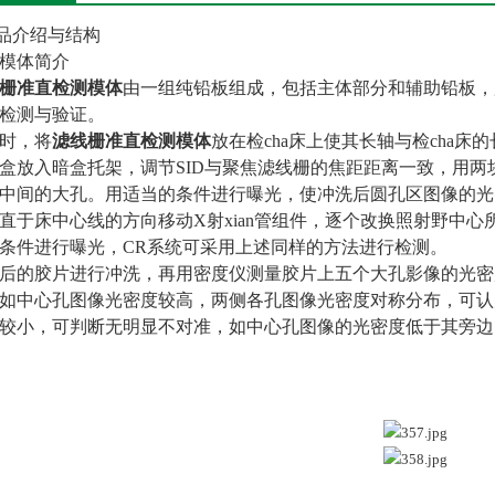
产品介绍与结构
. 模体简介
栅准直检测模体
由一组纯铅板组成，包括主体部分和辅助铅板，
检测与验证。
时，将
滤线栅准直检测模体
放在检cha床上使其长轴与检cha
盒放入暗盒托架，调节SID与聚焦滤线栅的焦距距离一致，用
中间的大孔。用适当的条件进行曝光，使冲洗后圆孔区图像的光密度
直于床中心线的方向移动X射xian管组件，逐个改换照射野中
条件进行曝光，CR系统可采用上述同样的方法进行检测。
后的胶片进行冲洗，再用密度仪测量胶片上五个大孔影像的光密
如中心孔图像光密度较高，两侧各孔图像光密度对称分布，可认
较小，可判断无明显不对准，如中心孔图像的光密度低于其旁边