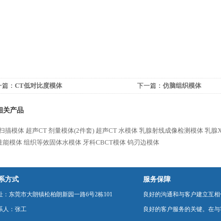
一篇：
CT低对比度模体
下一篇：
仿脑组织模体
相关产品
T扫描模体
超声CT 剂量模体(2件套)
超声CT 水模体
乳腺射线成像检测模体
乳腺
性能模体
组织等效固体水模体
牙科CBCT模体
钨刃边模体
系方式
服务保障
址：东莞市大朗镇松柏朗新园一路6号2栋101
良好的沟通和与客户建立互相
系人：张工
良好的客户服务的关键。在与