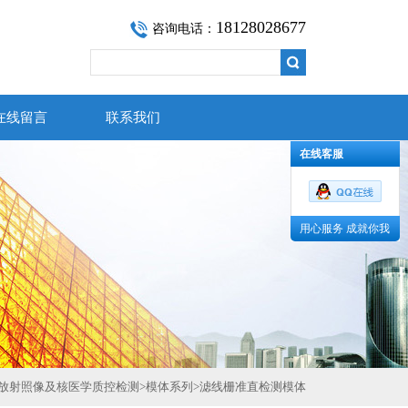
18128028677
咨询电话：
在线留言
联系我们
在线客服
用心服务 成就你我
放射照像及核医学质控检测
>
模体系列
>
滤线栅准直检测模体