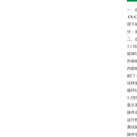
一、
UV
用下
分：
二、
3.1
箱体
外箱
内箱
箱门
试样
循环
3.2
显示
操作
运行
测试
操作