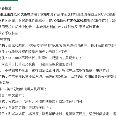
设备概述：
-C低压汞灯老化试验箱
适用于家用电器产品非金属材料经受直接或反射UV-C辐射(1
材料的耐光、耐候老化性能指标。
UV-C低压汞灯老化试验箱
满足GB/T4706.1
通用要求》标准中附录T “非金属材料的UV-C辐射效应"章节试验要求。
设备系统特征：
 结构材质：
结构：由试验箱体、控热/控湿/光照/喷淋/凝露系统/传动机构、循环系统和电器
材质：优质钢板双面喷塑粉颜色为电脑白+蓝色；
材质：SUS304#不锈钢板，耐腐蚀，易清洁，美观大方；
：向左单开门带滤光视窗，门边由硅橡胶紧迫密封；
架：不锈钢材料制造，试样固定位置可调、标准冲压成型样板或不规则样品；
结构：空气平衡风道冷却系统、先进的PID算法可以精确调控测试参数分别控制
控制系统：
屏：7英寸彩色触摸屏人机界面；
语言：中文显示；
模式：程式运行（黑暗、光照周期模式）或定值运行均可；
标准：自设定定值运行或程序运行；
项目：测试箱温度、辐照度、辐照曝晒计时、超温温度设定、运行时间设定、运