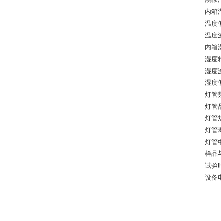
内箱温
温度
温度
内箱湿
湿度
湿度
湿度
灯管
灯管
灯管规
灯管
灯管中
样品与
试验时
设备