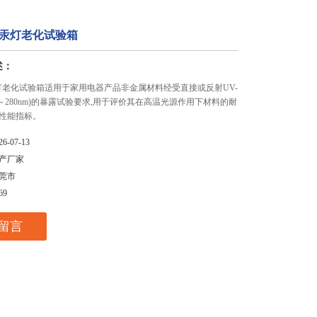
压汞灯老化试验箱
述：
汞灯老化试验箱适用于家用电器产品非金属材料经受直接或反射UV-
nm～280nm)的暴露试验要求,用于评价其在高温光源作用下材料的耐
性能指标。
26-07-13
产厂家
莞市
69
留言