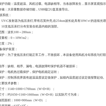
保护功能：温度超温、风机过载、电源缺相等。当各故障发生，显示屏直观指示
存储：大容量数据存储功能，USB端口U盘直接导出。
光源系统：
：UV-C发射器为低压汞灯,带有石英外壳,在254nm波长处具有10W/㎡的连
。10支低压汞灯分布安装在机器内箱的顶部。
围：波长100～280nm；
量程：0～10W/m2；
定度：2%；
设备保护装置：
保护：为了使低压汞灯能正常工作，不致损坏，本设备使用风机冷却系统与灯联
相序：缺相、相序、漏电，电源故障时保护机器不被损坏；
保护：电机热过载保护，保护电机稳定运转；
保护：控制系统界面有超温温度设定值保护，如箱内温度超过设定值报警起动。
主要技术参数：
寸：1140×1000×1760mm（W×D×H）；
寸：约1650×1160×1660mm（W×D×H）以实际尺寸为准；
照面积：1000×900mm（W×D）；
温度范围：63℃±3℃；