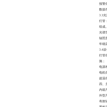
报警
数据
3.3
灯管
组成
光谱范
辐照度
年稳
3.4
灯管
施；
电源
电机
超温
四、
内箱尺
外型尺
有效辐
黑板