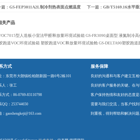
一篇：
GS-FEP3011A2L制冷剂热表面点燃温度
下一篇：
GB/T5169.16水
验装置
相关产品
TVOC7015型人造板小室法甲醛释放量环境试验箱
GS-FR3090桌面型 液氮制
胶跑道VOC环境试验箱
塑胶跑道VOC释放量环境试验舱
GS-DELTA90塑胶
系方式
服务保障
址：东莞市大朗镇松柏朗新园一路6号2栋101
良好的沟通和与客户建立互相
系人：张工
良好的客户服务的关键。在与
方式：86-0769-83110798
客户保持热情和友好的态度是
QQ：253744650
需要与我们交流，当客户找到
：gaoshengkeji@163.com
到重视，得到帮助和解决问题