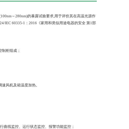
00nm～280nm)的暴露试验要求,用于评价其在高温光源作
-2024/IEC 60335-1：2016《家用和类似用途电器的安全 第1部
控制柜组成；
调速风机及箱温度加热。
行曲线监控、运行状态监控、报警功能监控；