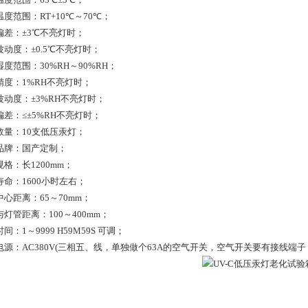
度范围：RT+10℃～70℃；
偏差：±3℃不亮灯时；
波动度：±0.5℃不亮灯时；
度范围：30%RH～90%RH；
精度：1%RH不亮灯时；
波动度：±3%RH不亮灯时；
偏差：≤±5%RH不亮灯时；
数量：10支低压汞灯；
品牌：国产定制；
格：长1200mm；
寿命：1600小时左右；
心距离：65～70mm；
灯管距离：100～400mm；
间：1～9999 H59M59S 可调；
电源：AC380V(三相五、线，单独做个63A的空气开关，空气开关要有接线端子