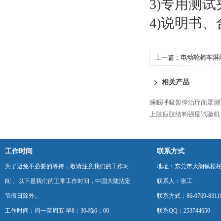
3)专用测
4)说明书、
上一篇：
电动轮椅车淋
相关产品
睡眠呼吸暂停治疗面罩测
上肢假肢结构强度试验机
工作时间
联系方式
为了避免不必要的等待，敬请注意我们的工作时
地址：东莞市大朗镇松柏朗
间 。以下是我们的正常工作时间，中国大陆法定
联系人：张工
节假日除外。
联系方式：86-0769-8311
工作时间：周一至周五 早8：30-晚6：00
联系QQ：253744650