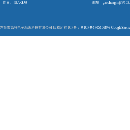
周日、周六休息
邮箱：gaoshengkeji@163
东莞市高升电子精密科技有限公司 版权所有 ICP备：
粤ICP备17051568号
GoogleSitem