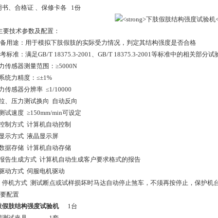
说明书、合格证 、保修卡各 1份
主要技术参数及配置：
设备用途：用于模拟下肢假肢的实际受力情况，判定其结构强度是否合格
考标准：满足GB/T 18375.3-2001、GB/T 18375.3-2001等标准中的相关部分
、力传感器测量范围：≥5000N
、系统力精度：≤±1%
、力传感器分辨率 ≤1/10000
3、拉、压力测试换向 自动反向
、测试速度 ≥150mm/min可设定
5、控制方式 计算机自动控制
、显示方式 液晶显示屏
7、数据存储 计算机自动存储
8、报告生成方式 计算机自动生成客户要求格式的报告
9、驱动方式 伺服电机驱动
10、停机方式 测试断点或试样损坏时马达自动停止煞车，不须再按停止，保护机
主要配置
肢假肢结构强度试验机
1台
专用测试夹具 1套