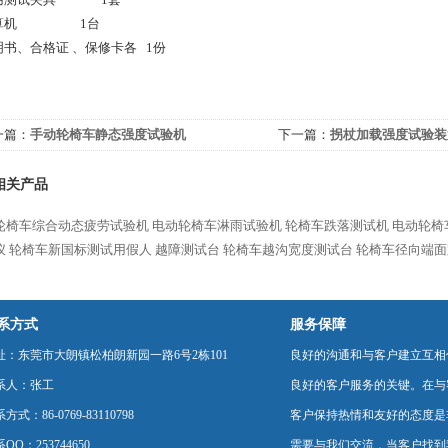
)计算机 1台
说明书、合格证 、保修卡各 1份
一篇：
手动轮椅车静态强度试验机
下一篇：
拐杖加载强度试验装
相关产品
轮椅车综合动态疲劳试验机
电动轮椅车淋雨试验机
轮椅车跌落测试机
电动轮椅
仪
轮椅车新国标测试用假人
越障测试台
轮椅车越沟宽度测试台
轮椅车径向端面
系方式
服务保障
址：东莞市大朗镇松柏朗新园一路6号2栋101
良好的沟通和与客户建立互相
系人：张工
良好的客户服务的关键。在与
方式：86-0769-83110798
客户保持热情和友好的态度是
QQ：253744650
需要与我们交流，当客户找到