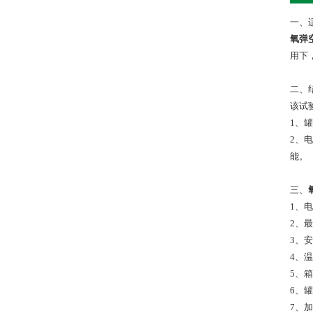
一、
氧弹
用下，
二、
该试
1、
2、
能。
三、
1、电
2、
3、安
4、
5、箱
6、罐
7、加