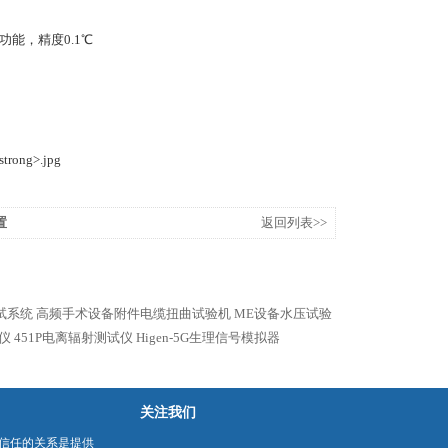
能，精度0.1℃
置
返回列表>>
试系统
高频手术设备附件电缆扭曲试验机
ME设备水压试验
仪
451P电离辐射测试仪
Higen-5G生理信号模拟器
关注我们
信任的关系是提供