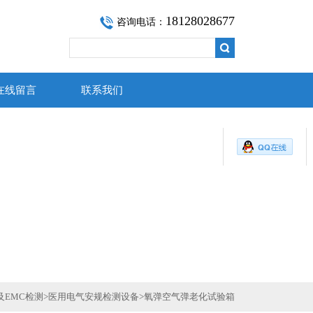
18128028677
咨询电话：
在线留言
联系我们
在线客服
用心服务 成就你我
及EMC检测
>
医用电气安规检测设备
>
氧弹空气弹老化试验箱