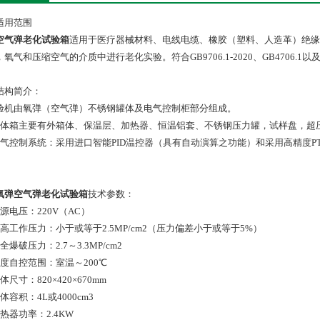
适用范围
空气弹老化试验箱
适用于医疗器械材料、电线电缆、橡胶（塑料、人造革）绝缘
氧气和压缩空气的介质中进行老化实验。符合GB9706.1-2020、GB4706.1以及GB
结构简介：
验机由氧弹（空气弹）不锈钢罐体及电气控制柜部分组成。
罐体箱主要有外箱体、保温层、加热器、恒温铝套、不锈钢压力罐，试样盘，超
电气控制系统：采用进口智能PID温控器（具有自动演算之功能）和采用高精度P
氧弹空气弹老化试验箱
技术参数：
源电压：220V（AC）
最高工作压力：小于或等于2.5MP/cm2（压力偏差小于或等于5%）
全爆破压力：2.7～3.3MP/cm2
温度自控范围：室温～200℃
体尺寸：820×420×670mm
体容积：4L或4000cm3
热器功率：2.4KW