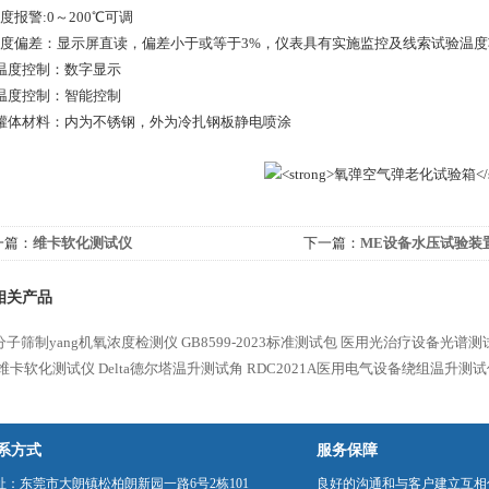
度报警:0～200℃可调
温度偏差：显示屏直读，偏差小于或等于3%，仪表具有实施监控及线索试验温度功
、温度控制：数字显示
、温度控制：智能控制
、罐体材料：内为不锈钢，外为冷扎钢板静电喷涂
一篇：
维卡软化测试仪
下一篇：
ME设备水压试验装
相关产品
分子筛制yang机氧浓度检测仪
GB8599-2023标准测试包
医用光治疗设备光谱测
维卡软化测试仪
Delta德尔塔温升测试角
RDC2021A医用电气设备绕组温升测试
系方式
服务保障
址：东莞市大朗镇松柏朗新园一路6号2栋101
良好的沟通和与客户建立互相