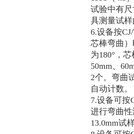
试验中有尺
具测量试样
6.设备按CJ/
芯棒弯曲）时
为180°，
50mm、6
2个。弯曲
自动计数。
7.设备可按GB
进行弯曲性测
13.0m