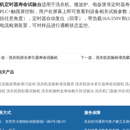
机定时器寿命试验台
适用于洗衣机、微波炉、电饭煲等定时器寿
PLC+触摸屏控制，用户在屏幕上即可查看到设备相关试验参数
括任意角度），定时器自动复位（回零），带负载16A/250V和(1.
电流检测装置，可对样品进行通断状态监控。
一篇：
洗衣机排水牵引器寿命试验机
下一篇：
洗衣机实验标准负载
相关产品
机实验炭黑标准污染布
洗衣机实验标准负载布
洗衣机排水牵引器寿命试验机
洗
验机
洗衣机防虹吸试验机
洗衣机物料盒寿命耐久性试验台
洗衣机门盖板冲击试
系方式
服务保障
址：东莞市大朗镇松柏朗新园一路6号2栋101
良好的沟通和与客户建立互相