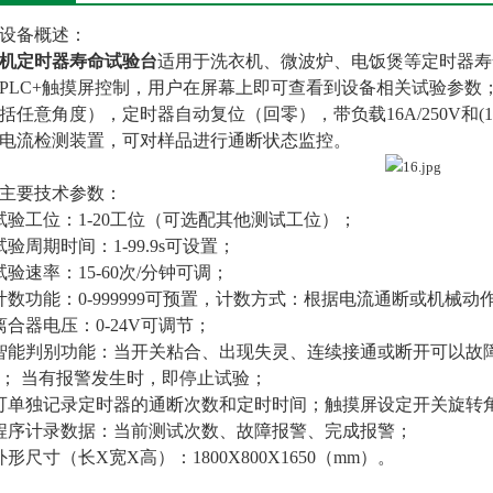
设备概述：
机定时器寿命试验台
适用于洗衣机、微波炉、电饭煲等定时器寿
PLC+触摸屏控制，用户在屏幕上即可查看到设备相关试验参数
括任意角度），定时器自动复位（回零），带负载16A/250V和(1.
电流检测装置，可对样品进行通断状态监控。
主要技术参数：
试验工位：1-20工位（可选配其他测试工位）；
试验周期时间：1-99.9s可设置；
试验速率：15-60次/分钟可调；
计数功能：0-999999可预置，计数方式：根据电流通断或机械动
离合器电压：0-24V可调节；
智能判别功能：当开关粘合、出现失灵、连续接通或断开可以故
； 当有报警发生时，即停止试验；
可单独记录定时器的通断次数和定时时间；触摸屏设定开关旋转
程序计录数据：当前测试次数、故障报警、完成报警；
外形尺寸（长X宽X高）：1800X800X1650（mm）。