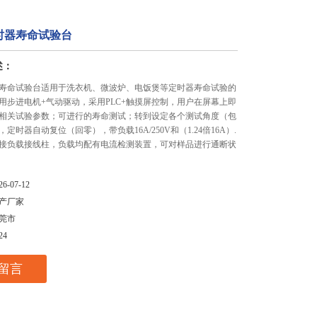
时器寿命试验台
述：
寿命试验台适用于洗衣机、微波炉、电饭煲等定时器寿命试验的
用步进电机+气动驱动，采用PLC+触摸屏控制，用户在屏幕上即
相关试验参数；可进行的寿命测试；转到设定各个测试角度（包
定时器自动复位（回零），带负载16A/250V和（1.24倍16A）.
外接负载接线柱，负载均配有电流检测装置，可对样品进行通断状
26-07-12
产厂家
莞市
24
留言