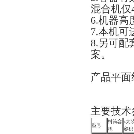
混合机仅4
6.机器
7.本机
8.另可
案。
产品平面
主要技术
料筒容
z大
型号
积
容积