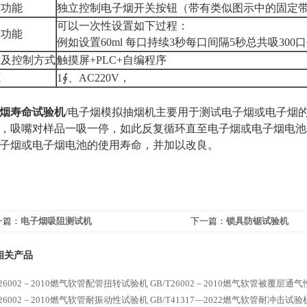
键功能
独立控制电子烟开关按钮（带有类似图示中的固定
可以一次性设置如下过程：
殊功能
例如设置60ml 每口持续3秒每口间隔5秒总共吸300口
示及控制方式
触摸屏+PLC+自编程序
源
1∮、AC220V，
烟寿命试验机
/电子烟模拟抽烟机主要用于测试电子烟或电子烟
，吸嘴对样品一吸一停，如此反复循环直至电子烟或电子烟电池
子烟或电子烟电池的使用寿命，并加以改良。
一篇：
电子烟吸阻测试机
下一篇：
锁具防锯试验机
相关产品
T26002－2010燃气软管配管扭转试验机
GB/T26002－2010燃气软管被覆层通
T26002－2010燃气软管耐振动性试验机
GB/T41317—2022燃气软管耐冲击试验