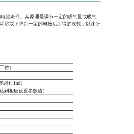
的电池寿命。其原理是调节一定的吸气量或吸气
耗尽或下降到一定的电压后所得的次数，以此研
加工位）
能超过1ml）
口体积下达到相应设置参数值）