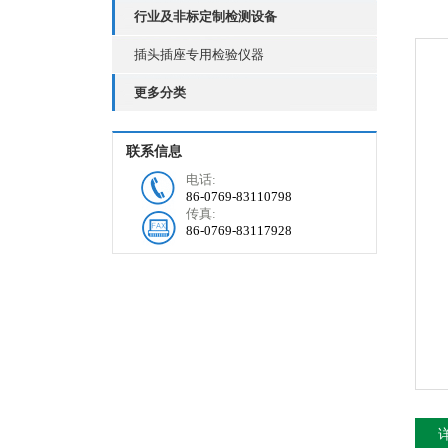
行业及非标定制检测设备
插头插座专用检验仪器
更多分类
联系信息
电话:
86-0769-83110798
传真:
86-0769-83117928