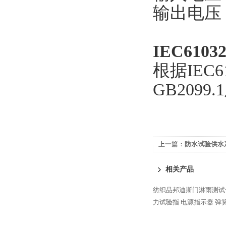
输出电压：A
IEC61
根据IEC6
GB209
上一篇：
防水试验供水
相关产品
纺织品邦迪斯门淋雨测试
力试验指
电源指示器
弹