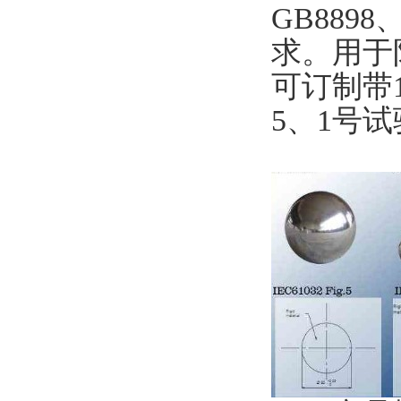
GB8898
求。用
可订制带1
5、1号