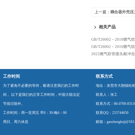
上一篇：
耦合器外壳压
相关产品
GB/T26002－2010
GB/T26002－2010
2022燃气软管接头耐冲
工作时间
联系方式
为了避免不必要的等待，敬请注意我们的工作时
地址：东莞市大朗镇松柏朗
间 。以下是我们的正常工作时间，中国大陆法定
联系人：张工
节假日除外。
联系方式：86-0769-8311
工作时间：周一至周五 早8：30-晚6：00
联系QQ：253744650
周日、周六休息
邮箱：gaoshengkeji@163