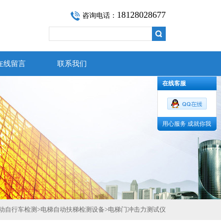
18128028677
咨询电话：
在线留言
联系我们
在线客服
用心服务 成就你我
动自行车检测
>
电梯自动扶梯检测设备
>
电梯门冲击力测试仪