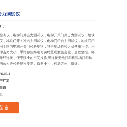
击力测试仪
述：
检测仪，电梯门冲击力测试仪，电梯开关门冲击力测试仪，地铁
仪，地铁门开关冲击力测试仪，电梯门闭合力测试仪，地铁门闭
用于国内电梯开关门检验现状，符合现场检验人员使用习惯。用
冲击力大小，手持触控终端可实时呈现数值变化，全程监控。终
无线连接，便于狭小的空间操作,可连接无线打印机现场打印检
国家相关检验规程要求。仪器小巧，检测方便、快捷。
26-07-11
产厂家
莞市
31
留言