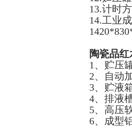
13.计
14.工业
1420*83
陶瓷品红
1、贮压
2、自动
3、贮液
4、排液
5、高压
6、成型