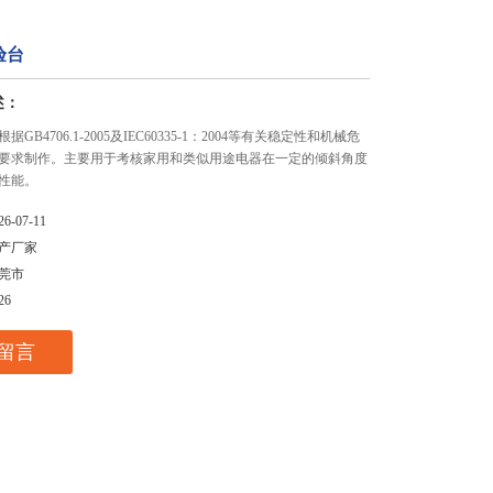
验台
述：
GB4706.1-2005及IEC60335-1：2004等有关稳定性和机械危
要求制作。主要用于考核家用和类似用途电器在一定的倾斜角度
性能。
26-07-11
产厂家
莞市
26
留言