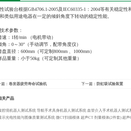
性试验台根据GB4706.1-2005及IEC60335-1：2004等
和类似用途电器在一定的倾斜角度下转动的稳定性能。
技术参数：
转速：1转/min （电机带动）
倾角：0～30°（手动调节，配带角度仪）
转盘直径：600mm（可定制800mm 、1000mm）
样品重量：小于50kg（可定制其他重量）
一篇：
卷发器疲劳寿命试验机
下一篇：
防虹吸试验装置
相关产品
腹腔境机器人测试系统
导航手术具身机器人测试系统
血管介入手术机器人测试
显示光电性能与图像质量测试系统
微CT扫描模体
超声CT 剂量模体(2件套)
超声