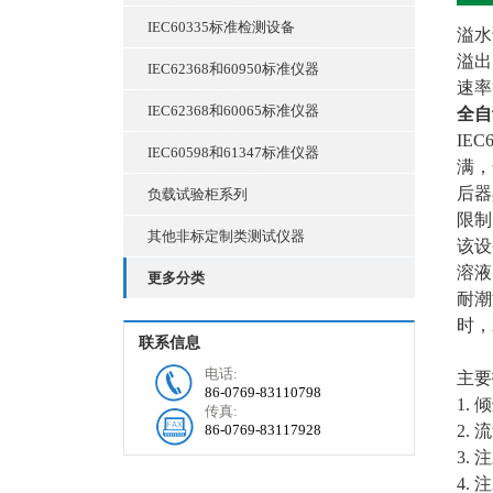
IEC60335标准检测设备
溢水
溢出
IEC62368和60950标准仪器
速率
IEC62368和60065标准仪器
全自
IE
IEC60598和61347标准仪器
满，
后器
负载试验柜系列
限
其他非标定制类测试仪器
该设
溶液
更多分类
耐潮
时，
联系信息
电话:
主要
86-0769-83110798
1.
传真:
86-0769-83117928
2. 
3. 
4.