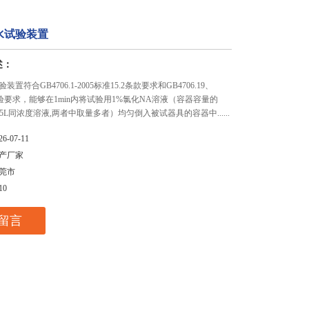
水试验装置
述：
置符合GB4706.1-2005标准15.2条款要求和GB4706.19、
30试验要求，能够在1min内将试验用1%氯化NA溶液（容器容量的
.25L同浓度溶液,两者中取量多者）均匀倒入被试器具的容器中......
26-07-11
产厂家
莞市
10
留言