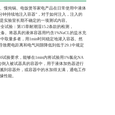
、慢炖锅、电饭煲等家电产品在日常使用中液体
一分钟持续地注入容器”，对于如何注入，注入的
是实验室长期不确定的一项测试内容。
的安全试验：第15章耐潮湿15.2条款的检测，
测设备。将器具的液体容器用约含1%NaCL的盐水充
者中取量多者，用1min时间稳定地灌入容器。然
导致爬电距离和电气间隙降低到低于29.1中规定
706.30试验要求，能够在1min内将试验用1%氯化NA
）均匀倒入被试器具的容器中，用于液体加热器进行
溅到容器外，或容器中的水加得太满，通电工作
缘性能。