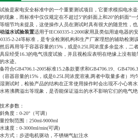
试验是家电安全标准中的一个重要测试项目，它要求模拟电水壶
的现象，而标准中仅仅规定在不超过5°的斜面上和20°的斜面“
等细节均未提及，这使操作人员在测试时具有很大的随意性，也
动溢水试验装置
适用于IEC60335-1:2000家用及类似用途电器
C60335-2-24等标准，是专业检测机构和生产厂家理想的辅助检
然后再用等于容器容量的15%，或是0.25L同浓度多余盐水，二
具应经受16.3的电气强度试验，并且视检应表明在绝缘上没有能
制的水迹。
备符合GB4706.1-2005标准15.2条款要求和GB4706.19、GB4
（容器容量的15%，或是0.25L同浓度溶液,两者中取量多者
湿测试时，检验产品的结构在正常使用操作时会出现不小心将水
水将沸腾溢出等现象，是否能保证溢出的水不影响它们的电气绝
技术参数：
 倾斜角度：0-20°（可调）
流量控制范围：250ml-9000ml
注水速度：0-3000ml/min(可调)
 注水方式：步进电机驱动，不锈钢气缸注水