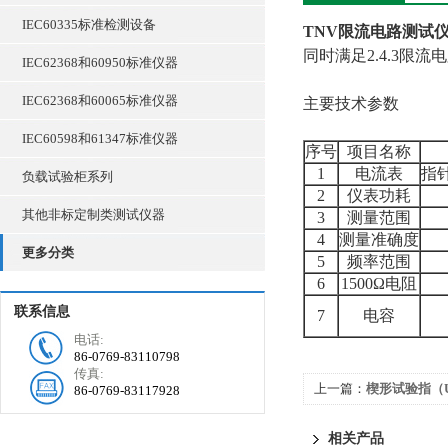
IEC60335标准检测设备
TNV限流电路测试仪(
同时满足2.4.3限
IEC62368和60950标准仪器
IEC62368和60065标准仪器
主要技术参数
IEC60598和61347标准仪器
序号
项目名称
1
电流表
指
负载试验柜系列
2
仪表功耗
其他非标定制类测试仪器
3
测量范围
4
测量准确度
更多分类
5
频率范围
6
1500Ω电阻
联系信息
7
电容
电话:
86-0769-83110798
传真:
上一篇：
楔形试验指（
86-0769-83117928
相关产品