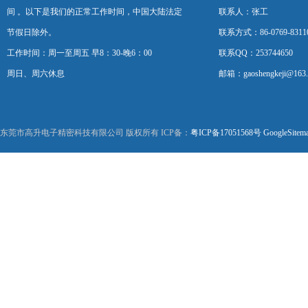
间 。以下是我们的正常工作时间，中国大陆法定
联系人：张工
节假日除外。
联系方式：86-0769-8311
工作时间：周一至周五 早8：30-晚6：00
联系QQ：253744650
周日、周六休息
邮箱：gaoshengkeji@163
东莞市高升电子精密科技有限公司 版权所有 ICP备：
粤ICP备17051568号
GoogleSitem