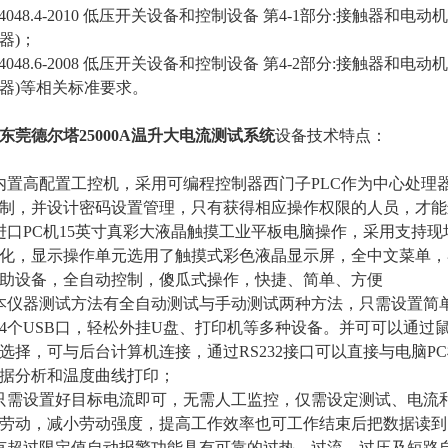
14048.4-2010 低压开关设备和控制设备 第4-1部分:接触器
器)；
14048.6-2008 低压开关设备和控制设备 第4-2部分:接触器
器)等相关标准要求。
东莞德尔塔25000A温升大电流测试系统
设备技术特点：
内置高配置工控机，采用可编程控制器西门子PLC作为中心处理
制，并设计密码设置管理，只有获得相应操作权限的人员，才能
进口PC机15英寸真彩大液晶触摸工业平板电脑操作，采用支持
化，显示操作单元选用了触摸式彩色液晶显示屏，全中文菜单，
助设备，全自动控制，傻瓜式操作，快捷、简单、方便
本仪器测试方法有全自动测试与手动测试两种方法，只需设置简
4个USB口，轻松外挂U盘、打印机等多种设备。并可可以通过鼠标
选择，可与后台计算机连接，通过RS232接口可以直接与电脑
据分析和温度曲线打印；
只需设置好目标电流即可，无需人工监控，仅需设定测试、电流
劳动，减小劳动强度，提高工作效率也可工作结束后把数据读到
有超过限定值自动报警功能具有可靠的过热、过流、过压及短路