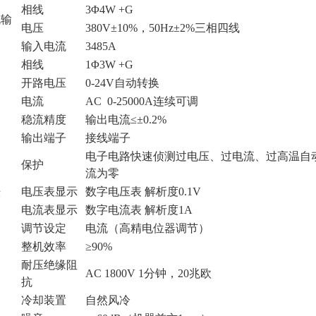
相线
3Φ4W +G
流输
电压
380V±10%，50Hz±2%三相四线
输入电流
3485A
相线
1Φ3W +G
开路电压
0-24V自动转换
电流
AC 0-25000A连续可调
出
稳流精度
输出电流≤±0.2%
输出端子
接线端子
电子电路快速侦测过电压、过电流、过高温自
保护
流为零
电压表显示
数字电压表 解析度0.1V
示
电流表显示
数字电流表 解析度1A
定
调节设定
电流（高精电位器调节）
整机效率
≥90%
耐压绝缘阻
AC 1800V 1分钟，20兆欧
抗
冷却装置
自然风冷