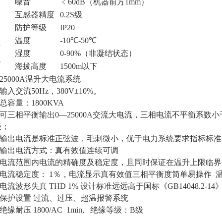
噪音
﹤60dB（机器前方1mm）
互感器精度
0.2S级
防护等级
IP20
温度
-10℃-50℃
作
湿度
0-90%（非凝结状态）
境
海拔高度
1500m以下
25000A温升大电流系统
）输入交流50Hz，380V±10%。
总容量：1800KVA
）可三相平衡输出0―25000A交流大电流，三相电流不平衡系
级；
）输出电流是标准正弦波，毛刺微小，优于电力系统要求指标标准
）输出电流方式：真有效值连续可调
电流范围内电流的精确度及稳定度，且同时保证在温升上限临界
）电流稳定度： 1％，电流显示真有效值三相平衡度简单易操作 温度：
）电流波形失真 THD 1% 设计标准远远高于国标《GB14048.2-14
）保护设置 过流、过压、超温报警系统
）绝缘耐压 1800/AC 1min, 绝缘等级：B级