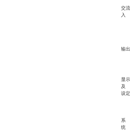
交
入
输
显
及
设
系
统