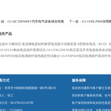
一篇：
GS-QCXHN600T汽车电气设备综合性能
下一篇：
GS-SYDLP800
久试验系统
器综合试验台
相关产品
电流RCD测试仪
直流继电器短时耐受电流能力试验装置
B型剩余电流（RCD）
GS-SYL02剩余电流保护器测试仪
GS-GYKGZM-90高压直流开关电器电寿命试
S-RWSPD30低压电涌保护器热稳定性试验台
GS-FZSPD40低压电涌保护器动
系方式
服务保障
址：东莞市大朗镇松柏朗新园一路6号2栋101
良好的沟通和与客户建立互相
系人：张工
良好的客户服务的关键。在与
方式：86-0769-83110798
客户保持热情和友好的态度是
QQ：253744650
需要与我们交流，当客户找到