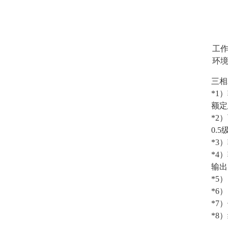
工
环
三相
*1
额定
*2
0.5
*3
*4
输出
*5
*6
*7
*8