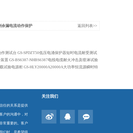
东莞剩余漏电流动作保护
返回列表>>
动作测试台
GS-SPDZT50低压电涌保护器短时电流耐受测试
验装置
GS-BS6387-NHBS6387电线电缆耐火冲击及喷淋试验
作负载试验电源柜
GS-HLY20000A20000A大功率恒流源瞬时特
关注我们
信任的关系是提供
客户的沟通中，对
非常重要的。客户
我们时，是希望得