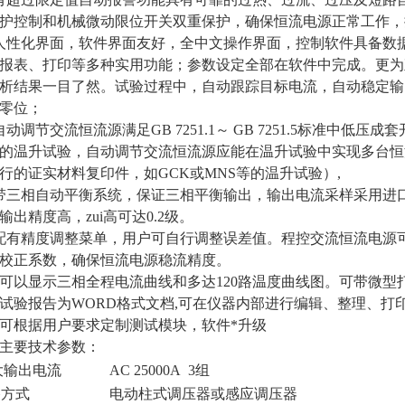
护控制和机械微动限位开关双重保护，确保恒流电源正常工作，
人性化界面，软件界面友好，全中文操作界面，控制软件具备数
报表、打印等多种实用功能；参数设定全部在软件中完成。更为
析结果一目了然。试验过程中，自动跟踪目标电流，自动稳定输
零位；
自动调节交流恒流源满足GB 7251.1～ GB 7251.5标准中低
的温升试验，自动调节交流恒流源应能在温升试验中实现多台恒
行的证实材料复印件，如GCK或MNS等的温升试验）,
带三相自动平衡系统，保证三相平衡输出，输出电流采样采用进
输出精度高，zui高可达0.2级。
配有精度调整菜单，用户可自行调整误差值。程控交流恒流电源
校正系数，确保恒流电源稳流精度。
）可以显示三相全程电流曲线和多达120路温度曲线图。可带微
）试验报告为WORD格式文档,可在仪器内部进行编辑、整理、打
）可根据用户要求定制测试模块，软件*升级
主要技术参数：
i大输出电流
AC 25000A 3组
路方式
电动柱式调压器或感应调压器