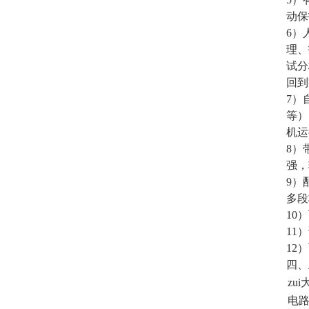
动保
6）
理、
试分
回到
7）
等）
机运
8）
强，
9）
多段
10
11
12
四、
zu
电