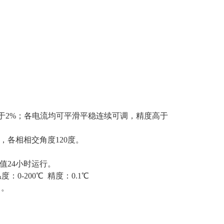
数小于2%；各电流均可平滑平稳连续可调，精度高于
，各相相交角度120度。
值24小时运行。
0-200℃ 精度：0.1℃
》。