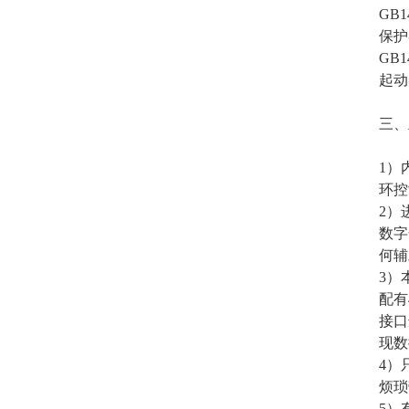
GB
保护
GB
起动
三、
1）
环控
2）
数字
何辅
3）
配有
接口
现数
4）
烦琐
5）