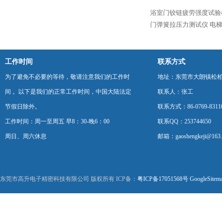
浴室门铰链疲劳强度试验
门弹簧拉压力测试仪
电
工作时间
联系方式
为了避免不必要的等待，敬请注意我们的工作时
地址：东莞市大朗镇松柏朗
间 。以下是我们的正常工作时间，中国大陆法定
联系人：张工
节假日除外。
联系方式：86-0769-8311
工作时间：周一至周五 早8：30-晚6：00
联系QQ：253744650
周日、周六休息
邮箱：gaoshengkeji@163
东莞市高升电子精密科技有限公司 版权所有 ICP备：
粤ICP备17051568号
GoogleSitem